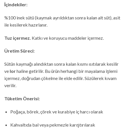
İçindekiler:
%100 inek sütü (kaymak ayrıldıktan sonra kalan alt süt), asit
ile kesilerek hazırlanır.
Tuz içermez.
Katkı ve koruyucu maddeler içermez.
Üretim Süreci:
Sütün kaymağı alındıktan sonra kalan kısmı ısıtılarak kesilir
ve
lor
haline getirilir. Bu ürün herhangi bir mayalama işlemi
içermez, doğrudan çökelme ile elde edilir. Süzülerek kıvam
verilir.
Tüketim Önerisi:
Poğaça, börek, çörek ve kurabiye iç harcı olarak
Kahvaltıda bal veya pekmezle karıştırılarak