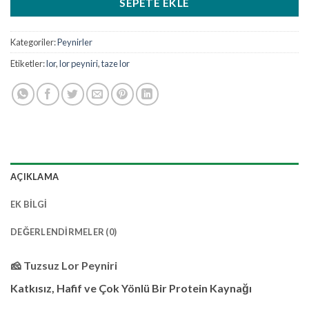
SEPETE EKLE
Kategoriler:
Peynirler
Etiketler:
lor
,
lor peyniri
,
taze lor
AÇIKLAMA
EK BILGI
DEĞERLENDIRMELER (0)
🧀
Tuzsuz Lor Peyniri
Katkısız, Hafif ve Çok Yönlü Bir Protein Kaynağı