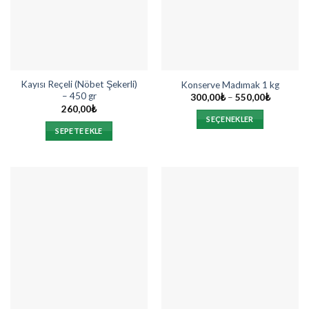
Kayısı Reçeli (Nöbet Şekerli)
Konserve Madımak 1 kg
– 450 gr
Fiyat
300,00
₺
–
550,00
₺
aralığı:
260,00
₺
300,00₺
SEÇENEKLER
-
SEPETE EKLE
550,00₺
Bu
ürünün
birden
fazla
varyasyonu
var.
Seçenekler
ürün
sayfasından
seçilebilir