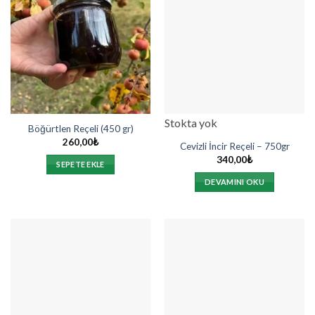
Stokta yok
Böğürtlen Reçeli (450 gr)
260,00
₺
Cevizli İncir Reçeli – 750gr
340,00
₺
SEPETE EKLE
DEVAMINI OKU