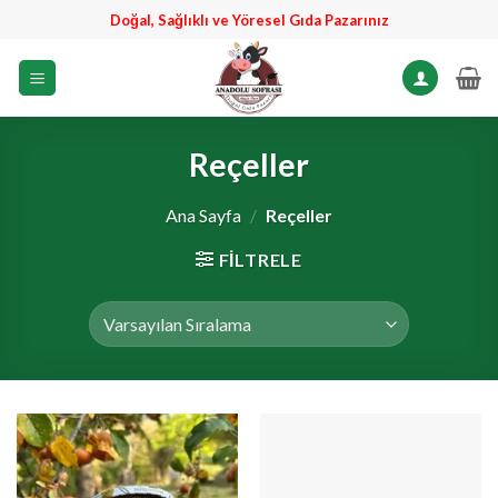
İçeriğe
Doğal, Sağlıklı ve Yöresel Gıda Pazarınız
atla
Reçeller
Ana Sayfa
/
Reçeller
FILTRELE