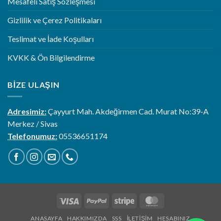
Mesafeli Satış Sözleşmesi
Gizlilik ve Çerez Politikaları
Teslimat ve İade Koşulları
KVKK & Ön Bilgilendirme
BIZE ULAŞIN
Adresimiz:
Çayyurt Mah. Akdeğirmen Cad. Murat No:39-A
Merkez / Sivas
Telefonumuz:
05536651174
Visa
PayPal
Stripe
MasterCard
ANASAYFA
HAKKIMIZDA
SSS
İLETIŞIM
HESABINIZ