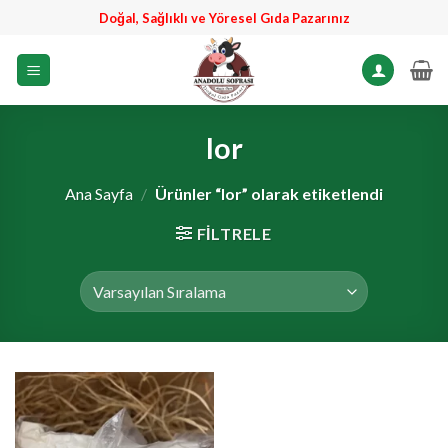
İçeriğe
Doğal, Sağlıklı ve Yöresel Gıda Pazarınız
atla
lor
Ana Sayfa
/
Ürünler “lor” olarak etiketlendi
FILTRELE