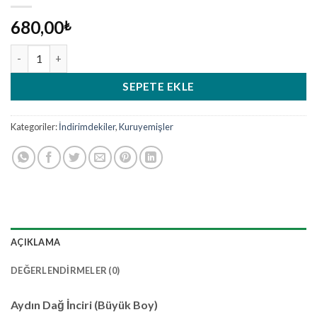
680,00
₺
Aydın Dağ İnciri (Büyük Boy) (1000 gr) adet
SEPETE EKLE
Kategoriler:
İndirimdekiler
,
Kuruyemişler
AÇIKLAMA
DEĞERLENDIRMELER (0)
Aydın Dağ İnciri (Büyük Boy)