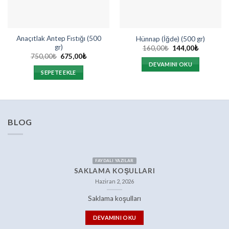
Anaçıtlak Antep Fıstığı (500
Hünnap (İğde) (500 gr)
gr)
Orijinal
Şu
160,00
₺
144,00
₺
fiyat:
andaki
Orijinal
Şu
750,00
₺
675,00
₺
160,00₺.
fiyat:
fiyat:
andaki
DEVAMINI OKU
144,00₺.
750,00₺.
fiyat:
SEPETE EKLE
675,00₺.
BLOG
FAYDALI YAZILAR
SAKLAMA KOŞULLARI
Haziran 2, 2026
Saklama koşulları
DEVAMINI OKU