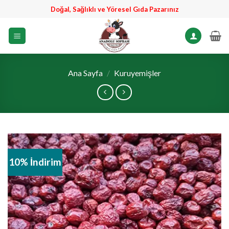
İçeriğe
Doğal, Sağlıklı ve Yöresel Gıda Pazarınız
atla
Ana Sayfa
/
Kuruyemişler
10% İndirim