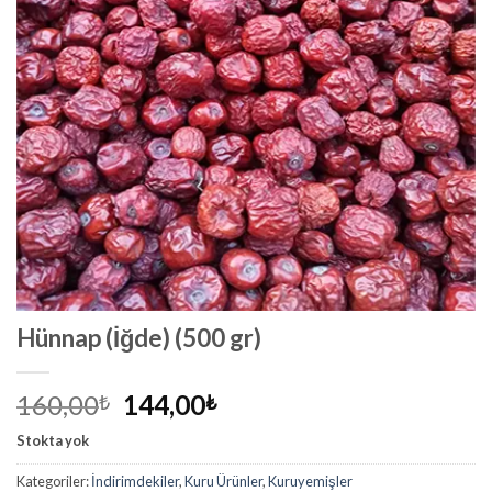
Hünnap (İğde) (500 gr)
Orijinal
Şu
160,00
144,00
₺
₺
fiyat:
andaki
Stokta yok
160,00₺.
fiyat:
144,00₺.
Kategoriler:
İndirimdekiler
,
Kuru Ürünler
,
Kuruyemişler