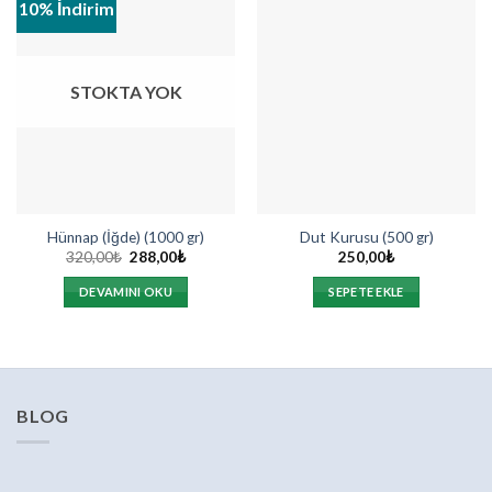
10% İndirim
STOKTA YOK
Hünnap (İğde) (1000 gr)
Dut Kurusu (500 gr)
Orijinal
Şu
320,00
₺
288,00
₺
250,00
₺
fiyat:
andaki
320,00₺.
fiyat:
DEVAMINI OKU
SEPETE EKLE
288,00₺.
BLOG