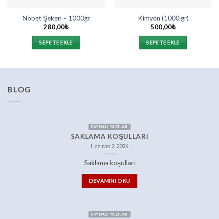
Nöbet Şekeri – 1000gr
Kimyon (1000 gr)
280,00
₺
500,00
₺
SEPETE EKLE
SEPETE EKLE
BLOG
FAYDALI YAZILAR
SAKLAMA KOŞULLARI
Haziran 2, 2026
Saklama koşulları
DEVAMINI OKU
FAYDALI YAZILAR