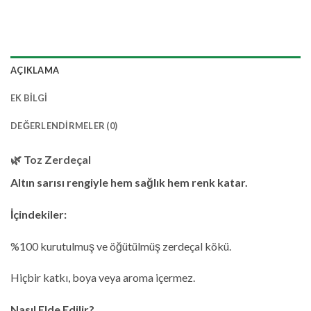
AÇIKLAMA
EK BILGI
DEĞERLENDIRMELER (0)
🌿
Toz Zerdeçal
Altın sarısı rengiyle hem sağlık hem renk katar.
İçindekiler:
%100 kurutulmuş ve öğütülmüş zerdeçal kökü.
Hiçbir katkı, boya veya aroma içermez.
Nasıl Elde Edilir?