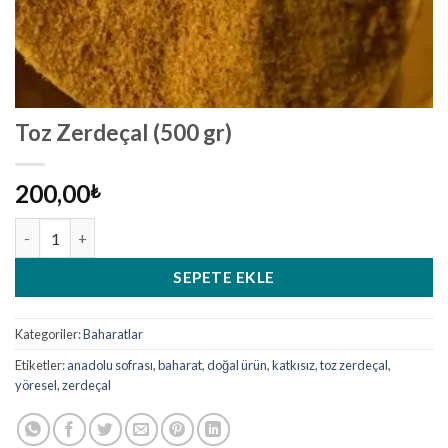
Toz Zerdeçal (500 gr)
200,00
₺
Toz Zerdeçal (500 gr) adet
SEPETE EKLE
Kategoriler:
Baharatlar
Etiketler:
anadolu sofrası
,
baharat
,
doğal ürün
,
katkısız
,
toz zerdeçal
,
yöresel
,
zerdeçal