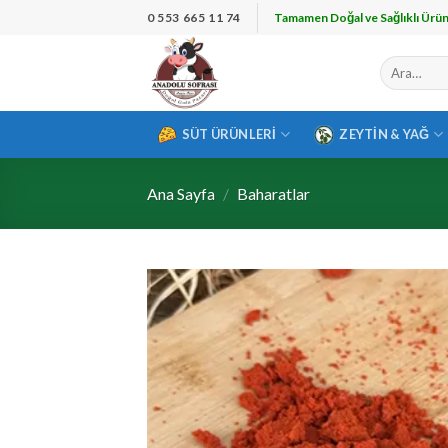
İçeriğe
0 553 665 11 74
Tamamen Doğal ve Sağlıklı Ürün
atla
Ara:
SÜT ÜRÜNLERI
ZEYTIN & YAĞ
Ana Sayfa
/
Baharatlar