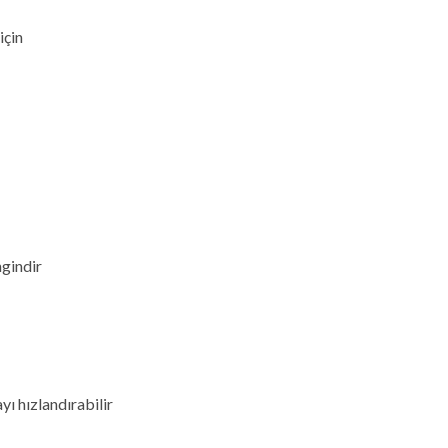
için
ngindir
ı hızlandırabilir