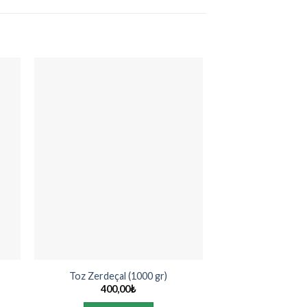
Toz Zerdeçal (1000 gr)
Sivas Fadlum Kay
400,00
₺
50,0