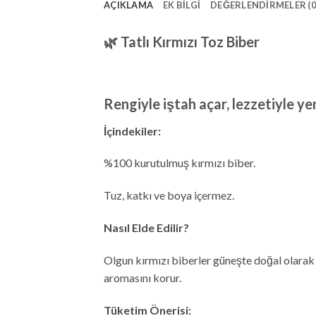
AÇIKLAMA
EK BILGI
DEĞERLENDIRMELER (0
🌿 Tatlı
Kırmızı Toz Biber
Rengiyle iştah açar, lezzetiyle y
İçindekiler:
%100 kurutulmuş kırmızı biber.
Tuz, katkı ve boya içermez.
Nasıl Elde Edilir?
Olgun kırmızı biberler güneşte doğal olarak 
aromasını korur.
Tüketim Önerisi: