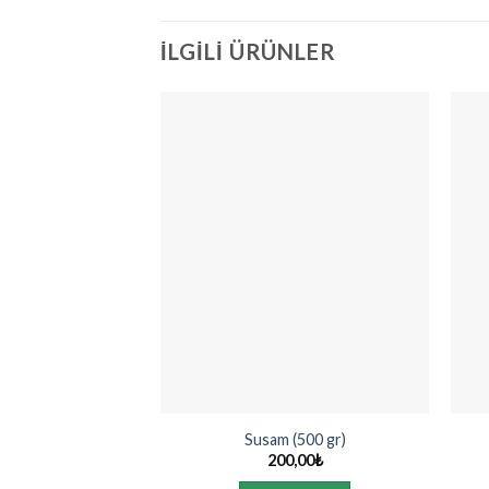
İLGILI ÜRÜNLER
Susam (500 gr)
200,00
₺