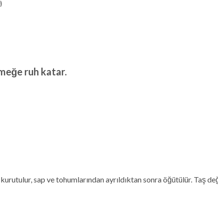
)
emeğe ruh katar.
kurutulur, sap ve tohumlarından ayrıldıktan sonra öğütülür. Taş d