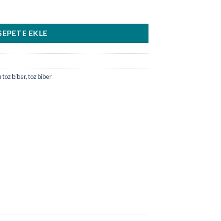
t
SEPETE EKLE
ı toz biber
,
toz biber