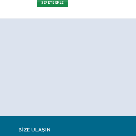
SEPETE EKLE
SEPETE
BIZE ULAŞIN