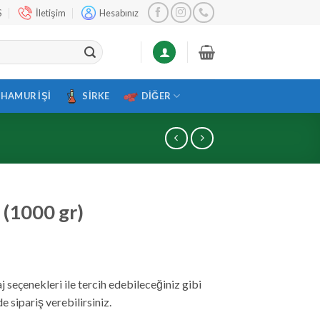
S
İletişim
Hesabınız
HAMUR İŞI
SIRKE
DIĞER
 (1000 gr)
j seçenekleri ile tercih edebileceğiniz gibi
 sipariş verebilirsiniz.