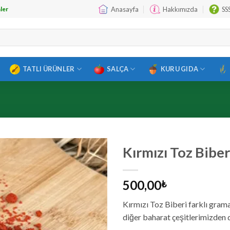
Anasayfa
Hakkımızda
SS
ler
TATLI ÜRÜNLER
SALÇA
KURU GIDA
Kırmızı Toz Biber
500,00
₺
Kırmızı Toz Biberi farklı grama
diğer baharat çeşitlerimizden de