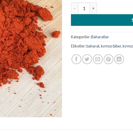
Kırmızı Toz Biber (1000 gr) ade
Kategoriler:
Baharatlar
Etiketler:
baharat
,
kırmızı biber
,
kırmız