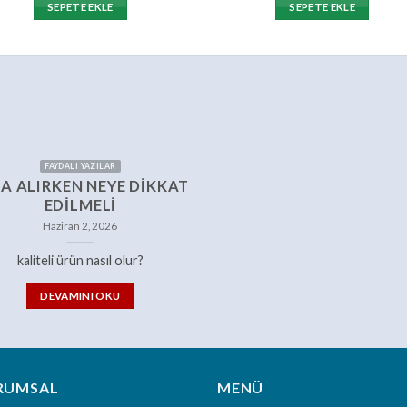
SEPETE EKLE
SEPETE EKLE
FAYDALI YAZILAR
A ALIRKEN NEYE DIKKAT
EDILMELI
Haziran 2, 2026
kaliteli ürün nasıl olur?
DEVAMINI OKU
RUMSAL
MENÜ