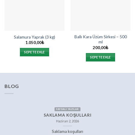
Ballı Kara Üzüm Sirkesi – 500
Salamura Yaprak (3 kg)
ml
1.050,00
₺
200,00
₺
SEPETE EKLE
SEPETE EKLE
BLOG
FAYDALI YAZILAR
SAKLAMA KOŞULLARI
Haziran 2, 2026
Saklama koşulları