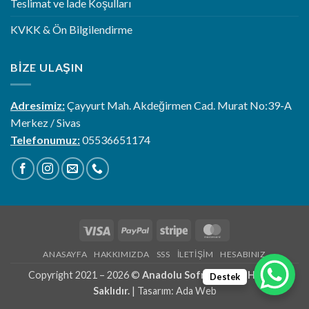
Teslimat ve İade Koşulları
KVKK & Ön Bilgilendirme
BIZE ULAŞIN
Adresimiz:
Çayyurt Mah. Akdeğirmen Cad. Murat No:39-A
Merkez / Sivas
Telefonumuz:
05536651174
Visa
PayPal
Stripe
MasterCard
ANASAYFA
HAKKIMIZDA
SSS
İLETIŞIM
HESABINIZ
Copyright 2021 – 2026 ©
Anadolu Sofrası | Tüm Hakları
Destek
Saklıdır.
| Tasarım:
Ada Web