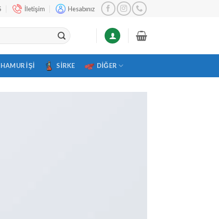
S
İletişim
Hesabınız
HAMUR İŞI
SIRKE
DIĞER