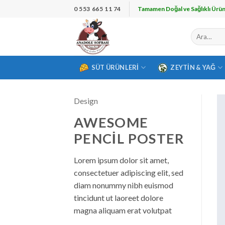
İçeriğe
0 553 665 11 74
Tamamen Doğal ve Sağlıklı Ürün
atla
Ara:
SÜT ÜRÜNLERI
ZEYTIN & YAĞ
Design
AWESOME
PENCIL POSTER
Lorem ipsum dolor sit amet,
consectetuer adipiscing elit, sed
diam nonummy nibh euismod
tincidunt ut laoreet dolore
magna aliquam erat volutpat