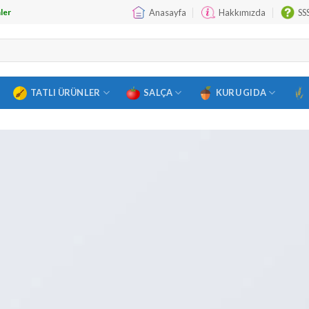
Anasayfa
Hakkımızda
SS
ler
TATLI ÜRÜNLER
SALÇA
KURU GIDA