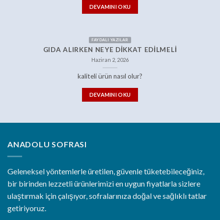
DEVAMINI OKU
FAYDALI YAZILAR
GIDA ALIRKEN NEYE DIKKAT EDILMELI
Haziran 2, 2026
kaliteli ürün nasıl olur?
DEVAMINI OKU
ANADOLU SOFRASI
Geleneksel yöntemlerle üretilen, güvenle tüketebileceğiniz,
bir birinden lezzetli ürünlerimizi en uygun fiyatlarla sizlere
ulaştırmak için çalışıyor, sofralarınıza doğal ve sağlıklı tatlar
getiriyoruz.