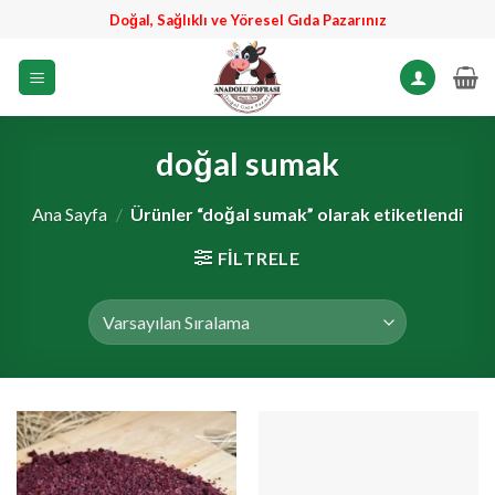
İçeriğe
Doğal, Sağlıklı ve Yöresel Gıda Pazarınız
atla
doğal sumak
Ana Sayfa
/
Ürünler “doğal sumak” olarak etiketlendi
FILTRELE