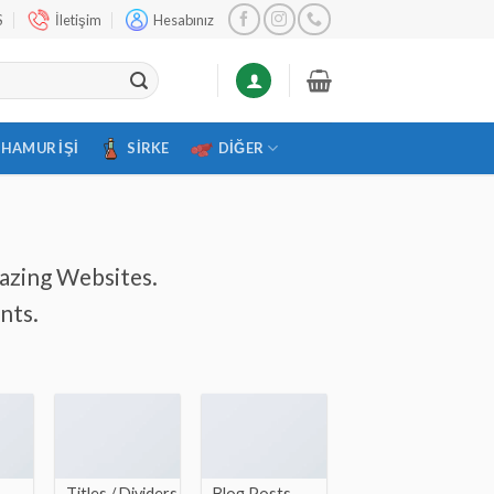
S
İletişim
Hesabınız
HAMUR İŞI
SIRKE
DIĞER
mazing Websites.
nts.
Titles / Dividers
Blog Posts