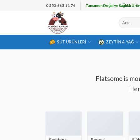
İçeriğe
0 553 665 11 74
Tamamen Doğal ve Sağlıklı Ürün
atla
Ara:
SÜT ÜRÜNLERI
ZEYTIN & YAĞ
Flatsome is mor
Her
Sections
Rows /
Slid