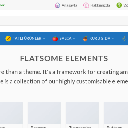
Anasayfa
Hakkımızda
SS
ler
TATLI ÜRÜNLER
SALÇA
KURU GIDA
FLATSOME ELEMENTS
e than a theme. It's a framework for creating a
e is a collection of our highly customisable eleme
ers
Banners
Typography
Buttons