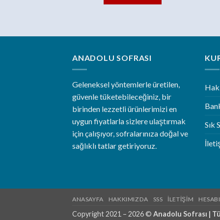
ANADOLU SOFRASI
KU
Geleneksel yöntemlerle üretilen,
Hak
güvenle tüketebileceğiniz, bir
Bank
birinden lezzetli ürünlerimizi en
uygun fiyatlarla sizlere ulaştırmak
Sık 
için çalışıyor, sofralarınıza doğal ve
İlet
sağlıklı tatlar getiriyoruz.
ANASAYFA
HAKKIMIZDA
SSS
İLETIŞIM
HESAB
Copyright 2021 – 2026 ©
Anadolu Sofrası | Tü