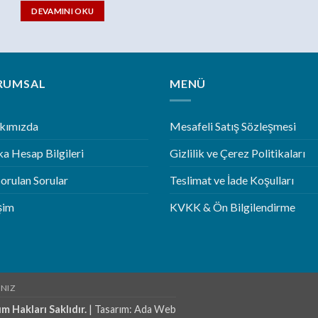
DEVAMINI OKU
RUMSAL
MENÜ
kımızda
Mesafeli Satış Sözleşmesi
a Hesap Bilgileri
Gizlilik ve Çerez Politikaları
Sorulan Sorular
Teslimat ve İade Koşulları
işim
KVKK & Ön Bilgilendirme
INIZ
m Hakları Saklıdır.
| Tasarım:
Ada Web