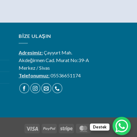
BIZE ULAŞIN
Adresimiz:
Çayyurt Mah.
Akdeğirmen Cad. Murat No:39-A
Merkez / Sivas
Telefonumuz:
05536651174
Destek
Visa
PayPal
Stripe
MasterCard