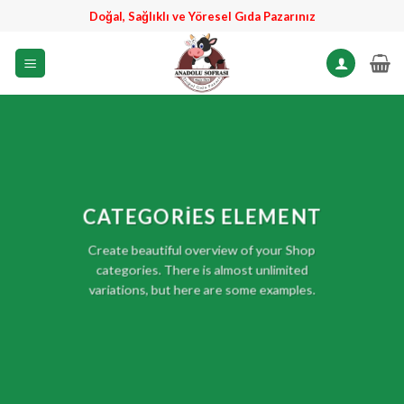
İçeriğe
Doğal, Sağlıklı ve Yöresel Gıda Pazarınız
atla
CATEGORIES ELEMENT
Create beautiful overview of your Shop
categories. There is almost unlimited
variations, but here are some examples.