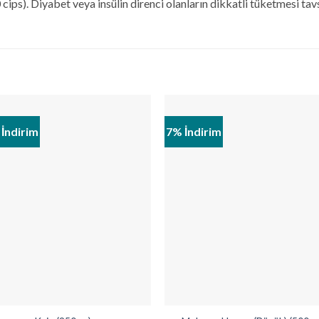
ips). Diyabet veya insülin direnci olanların dikkatli tüketmesi tavsi
İndirim
7% İndirim