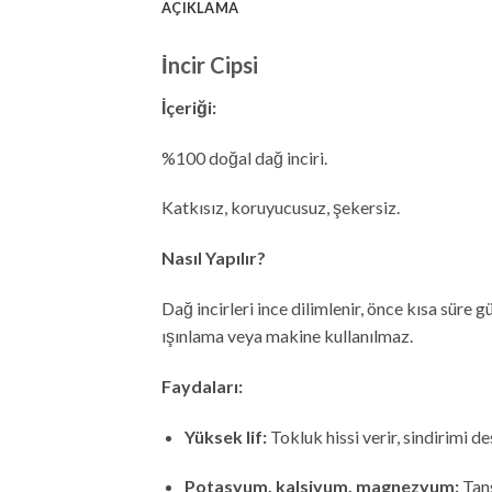
AÇIKLAMA
İncir Cipsi
İçeriği:
%100 doğal dağ inciri.
Katkısız, koruyucusuz, şekersiz.
Nasıl Yapılır?
Dağ incirleri ince dilimlenir, önce kısa süre
ışınlama veya makine kullanılmaz.
Faydaları:
Yüksek lif:
Tokluk hissi verir, sindirimi de
Potasyum, kalsiyum, magnezyum:
Tans