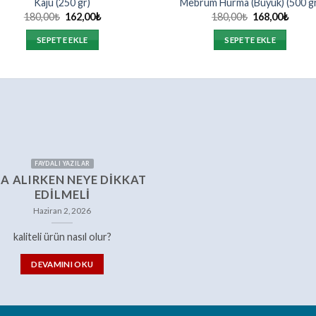
Kaju (250 gr)
Mebrum Hurma (Büyük) (500 gr
Orijinal
Şu
Orijinal
Şu
180,00
₺
162,00
₺
180,00
₺
168,00
₺
fiyat:
andaki
fiyat:
andak
180,00₺.
fiyat:
180,00₺.
fiyat:
SEPETE EKLE
SEPETE EKLE
162,00₺.
168,0
FAYDALI YAZILAR
A ALIRKEN NEYE DIKKAT
EDILMELI
Haziran 2, 2026
kaliteli ürün nasıl olur?
DEVAMINI OKU