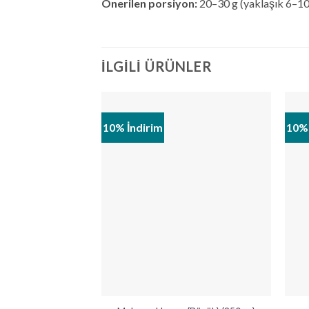
Önerilen porsiyon:
20–30 g (yaklaşık 6–10 c
İLGILI ÜRÜNLER
10% İndirim
10% 