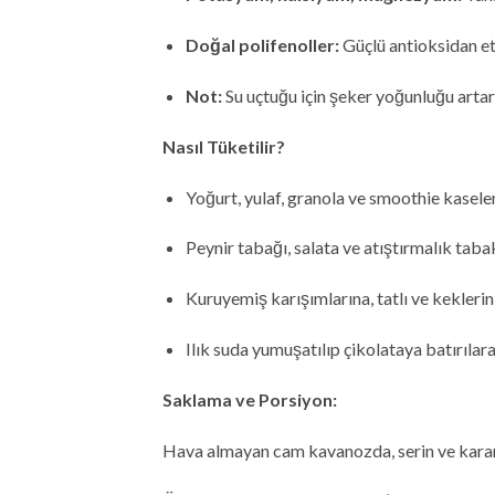
Doğal polifenoller:
Güçlü antioksidan et
Not:
Su uçtuğu için şeker yoğunluğu artar
Nasıl Tüketilir?
Yoğurt, yulaf, granola ve smoothie kasele
Peynir tabağı, salata ve atıştırmalık taba
Kuruyemiş karışımlarına, tatlı ve keklerin
Ilık suda yumuşatılıp çikolataya batırılar
Saklama ve Porsiyon:
Hava almayan cam kavanozda, serin ve karanl