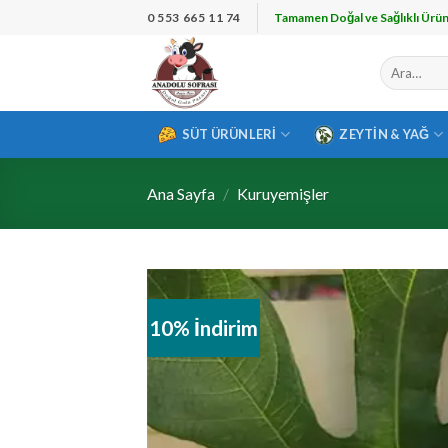
İçeriğe
0 553 665 11 74
Tamamen Doğal ve Sağlıklı Ürün
atla
Ara:
SÜT ÜRÜNLERI
ZEYTIN & YAĞ
Ana Sayfa
/
Kuruyemişler
10% İndirim