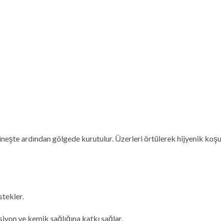
 güneşte ardından gölgede kurutulur. Üzerleri örtülerek hijyenik koş
stekler.
iyon ve kemik sağlığına katkı sağlar.