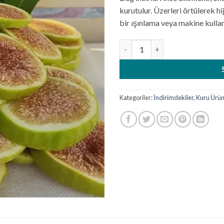
kurutulur. Üzerleri örtülerek h
bir ışınlama veya makine kulla
Cips İncir (100 gr) adet
Kategoriler:
İndirimdekiler
,
Kuru Ürün