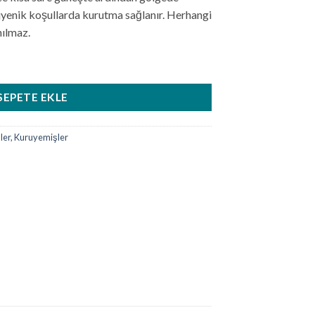
ijyenik koşullarda kurutma sağlanır. Herhangi
nılmaz.
SEPETE EKLE
ler
,
Kuruyemişler