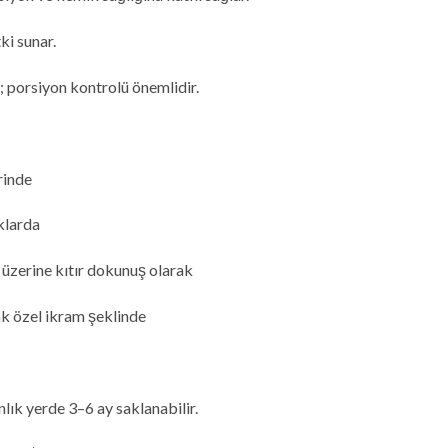
ki sunar.
; porsiyon kontrolü önemlidir.
rinde
klarda
 üzerine kıtır dokunuş olarak
ak özel ikram şeklinde
ık yerde 3–6 ay saklanabilir.