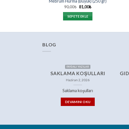
Mebrum Hurma (Büyük) (250 gr)
Orijinal
Şu
90,00
₺
81,00
₺
fiyat:
andaki
90,00₺.
fiyat:
SEPETE EKLE
81,00₺.
BLOG
FAYDALI YAZILAR
SAKLAMA KOŞULLARI
GID
Haziran 2, 2026
Saklama koşulları
DEVAMINI OKU