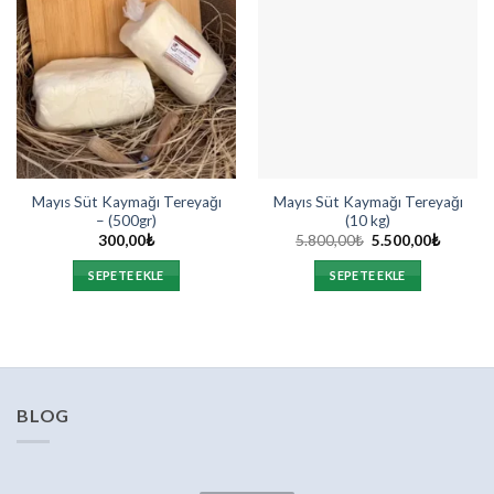
Mayıs Süt Kaymağı Tereyağı
Mayıs Süt Kaymağı Tereyağı
– (500gr)
(10 kg)
Orijinal
Şu
300,00
₺
5.800,00
₺
5.500,00
₺
fiyat:
andaki
5.800,00₺.
fiyat:
SEPETE EKLE
SEPETE EKLE
5.500,0
BLOG