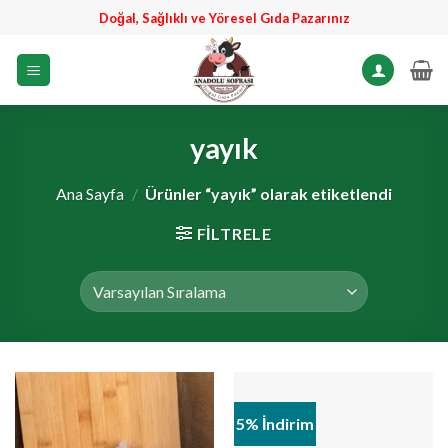
İçeriğe
Doğal, Sağlıklı ve Yöresel Gıda Pazarınız
atla
yayık
Ana Sayfa
/
Ürünler “yayık” olarak etiketlendi
FILTRELE
5% İndirim