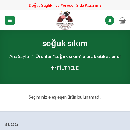
İçeriğe
Doğal, Sağlıklı ve Yöresel Gıda Pazarınız
atla
soğuk sıkım
Ana Sayfa
/
Ürünler “soğuk sıkım” olarak etiketlendi
FILTRELE
Seçiminizle eşleşen ürün bulunamadı.
BLOG