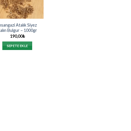
hsangazi Atalık Siyez
alın Bulgur – 1000gr
190,00
₺
SEPETE EKLE