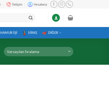
S
İletişim
Hesabınız
HAMUR İŞI
SIRKE
DIĞER