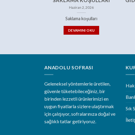
SAKLAMA KOŞULLARI
GID
Haziran 2, 2026
Saklama koşulları
DEVAMINI OKU
ANADOLU SOFRASI
KU
Geleneksel yöntemlerle üretilen,
Hak
güvenle tüketebileceğiniz, bir
Bank
birinden lezzetli ürünlerimizi en
uygun fiyatlarla sizlere ulaştırmak
Sık 
için çalışıyor, sofralarınıza doğal ve
İlet
sağlıklı tatlar getiriyoruz.