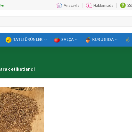
Anasayfa
Hakkımızda
SS
ler
TATLI ÜRÜNLER
SALÇA
KURU GIDA
larak etiketlendi