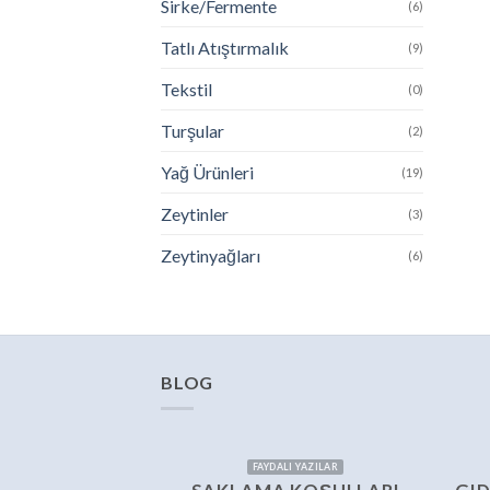
Sirke/Fermente
(6)
Tatlı Atıştırmalık
(9)
Tekstil
(0)
Turşular
(2)
Yağ Ürünleri
(19)
Zeytinler
(3)
Zeytinyağları
(6)
BLOG
FAYDALI YAZILAR