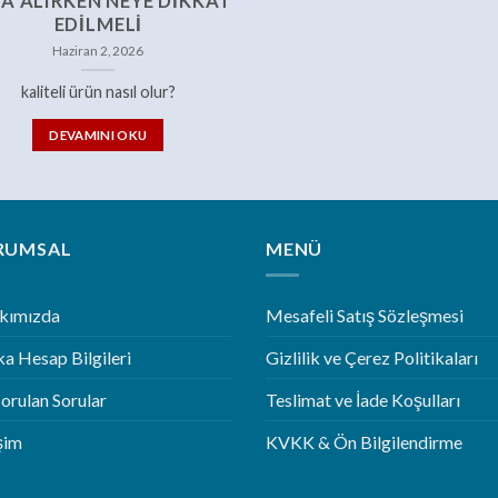
A ALIRKEN NEYE DIKKAT
EDILMELI
Haziran 2, 2026
kaliteli ürün nasıl olur?
DEVAMINI OKU
RUMSAL
MENÜ
kımızda
Mesafeli Satış Sözleşmesi
a Hesap Bilgileri
Gizlilik ve Çerez Politikaları
Sorulan Sorular
Teslimat ve İade Koşulları
işim
KVKK & Ön Bilgilendirme