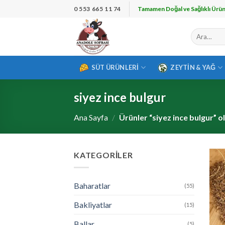
İçeriğe
0 553 665 11 74
Tamamen Doğal ve Sağlıklı Ürün
atla
Ara:
SÜT ÜRÜNLERI
ZEYTIN & YAĞ
siyez ince bulgur
Ana Sayfa
/
Ürünler “siyez ince bulgur” o
KATEGORILER
Baharatlar
(55)
Bakliyatlar
(15)
Ballar
(5)