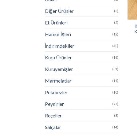
Diğer Ürünler
(3)
Et Ürünleri
(2)
İ
K
Hamur İşleri
(12)
İndirimdekiler
(40)
Kuru Ürünler
(16)
Kuruyemişler
(31)
Marmelatlar
(11)
Pekmezler
(10)
Peynirler
(27)
Reçeller
(8)
Salçalar
(14)