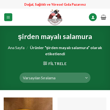
İçeriğe
Doğal, Sağlıklı ve Yöresel Gıda Pazarınız
atla
şirden mayalı salamura
Ana Sayfa
/
Ürünler “şirden mayalı salamura” olarak
etiketlendi
FILTRELE