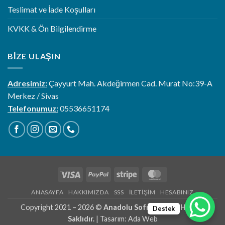
Teslimat ve İade Koşulları
KVKK & Ön Bilgilendirme
BIZE ULAŞIN
Adresimiz:
Çayyurt Mah. Akdeğirmen Cad. Murat No:39-A
Merkez / Sivas
Telefonumuz:
05536651174
Visa
PayPal
Stripe
MasterCard
ANASAYFA
HAKKIMIZDA
SSS
İLETIŞIM
HESABINIZ
Copyright 2021 – 2026 ©
Anadolu Sofrası | Tüm Hakları
Destek
Saklıdır.
| Tasarım:
Ada Web