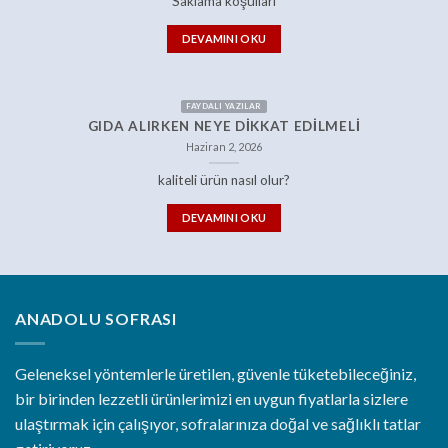
Saklama koşulları
DEVAMINI OKU
FAYDALI YAZILAR
GIDA ALIRKEN NEYE DIKKAT EDILMELI
Haziran 2, 2026
kaliteli ürün nasıl olur?
DEVAMINI OKU
ANADOLU SOFRASI
Geleneksel yöntemlerle üretilen, güvenle tüketebileceğiniz,
bir birinden lezzetli ürünlerimizi en uygun fiyatlarla sizlere
ulaştırmak için çalışıyor, sofralarınıza doğal ve sağlıklı tatlar