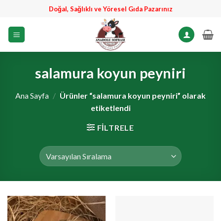
İçeriğe
Doğal, Sağlıklı ve Yöresel Gıda Pazarınız
atla
salamura koyun peyniri
Ana Sayfa
/
Ürünler “salamura koyun peyniri” olarak
etiketlendi
FILTRELE