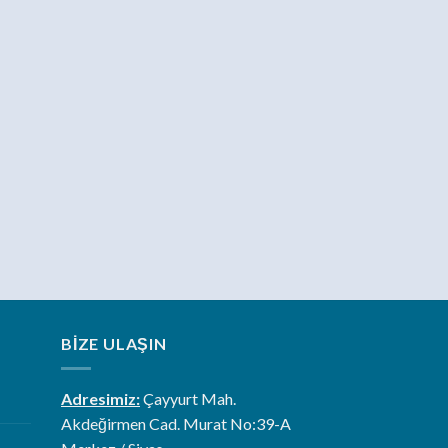
BIZE ULAŞIN
Adresimiz:
Çayyurt Mah.
Akdeğirmen Cad. Murat No:39-A