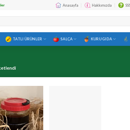
Anasayfa
Hakkımızda
SS
ler
TATLI ÜRÜNLER
SALÇA
KURU GIDA
ketlendi