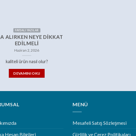
FAYDALI YAZILAR
A ALIRKEN NEYE DIKKAT
EDILMELI
Haziran 2, 2026
kaliteli ürün nasıl olur?
DEVAMINI OKU
RUMSAL
MENÜ
kımızda
Mesafeli Satış Sözleşmesi
a Hesap Bilgileri
Gizlilik ve Çerez Politikaları