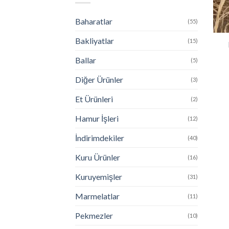
Baharatlar
(55)
Bakliyatlar
(15)
Ballar
(5)
Diğer Ürünler
(3)
Et Ürünleri
(2)
Hamur İşleri
(12)
İndirimdekiler
(40)
Kuru Ürünler
(16)
Kuruyemişler
(31)
Marmelatlar
(11)
Pekmezler
(10)