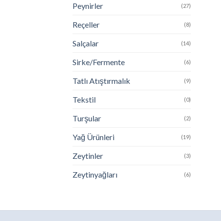
Peynirler
(27)
Reçeller
(8)
Salçalar
(14)
Sirke/Fermente
(6)
Tatlı Atıştırmalık
(9)
Tekstil
(0)
Turşular
(2)
Yağ Ürünleri
(19)
Zeytinler
(3)
Zeytinyağları
(6)