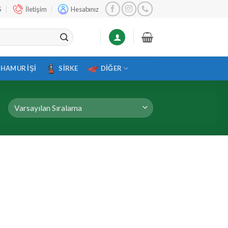
S
İletişim
Hesabınız
HAMUR İŞI
SIRKE
DIĞER