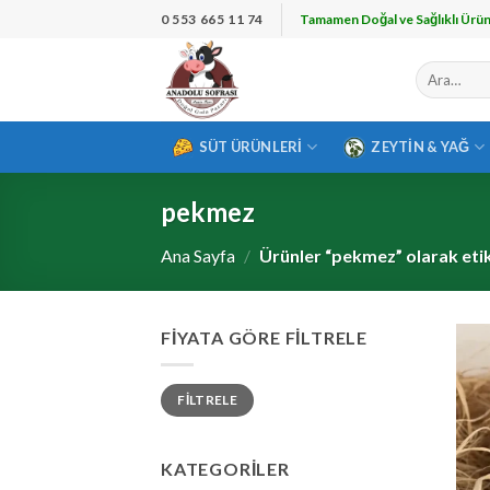
İçeriğe
0 553 665 11 74
Tamamen Doğal ve Sağlıklı Ürün
atla
Ara:
SÜT ÜRÜNLERI
ZEYTIN & YAĞ
pekmez
Ana Sayfa
/
Ürünler “pekmez” olarak eti
FIYATA GÖRE FILTRELE
En
En
FILTRELE
düşük
yüksek
fiyat
fiyat
KATEGORILER