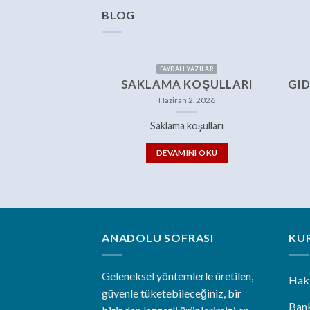
BLOG
FAYDALI YAZILAR
SAKLAMA KOŞULLARI
GID
Haziran 2, 2026
Saklama koşulları
DEVAMINI OKU
ANADOLU SOFRASI
KU
Geleneksel yöntemlerle üretilen,
Hak
güvenle tüketebileceğiniz, bir
Bank