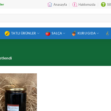
Anasayfa
Hakkımızda
SS
ler
TATLI ÜRÜNLER
SALÇA
KURU GIDA
etlendi