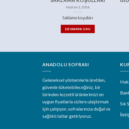
SAKLAMA KOŞULLARI
GID
Haziran 2, 2026
Saklama koşulları
DEVAMINI OKU
ANADOLU SOFRASI
KU
Geleneksel yöntemlerle üretilen,
Hak
güvenle tüketebileceğiniz, bir
Bank
birinden lezzetli ürünlerimizi en
uygun fiyatlarla sizlere ulaştırmak
Sık 
için çalışıyor, sofralarınıza doğal ve
İlet
sağlıklı tatlar getiriyoruz.