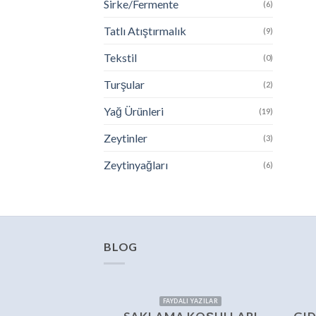
Sirke/Fermente
(6)
Tatlı Atıştırmalık
(9)
Tekstil
(0)
Turşular
(2)
Yağ Ürünleri
(19)
Zeytinler
(3)
Zeytinyağları
(6)
BLOG
FAYDALI YAZILAR