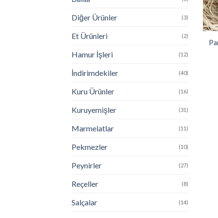
Diğer Ürünler
(3)
Et Ürünleri
(2)
Pa
Hamur İşleri
(12)
İndirimdekiler
(40)
Kuru Ürünler
(16)
Kuruyemişler
(31)
Marmelatlar
(11)
Pekmezler
(10)
Peynirler
(27)
Reçeller
(8)
Salçalar
(14)