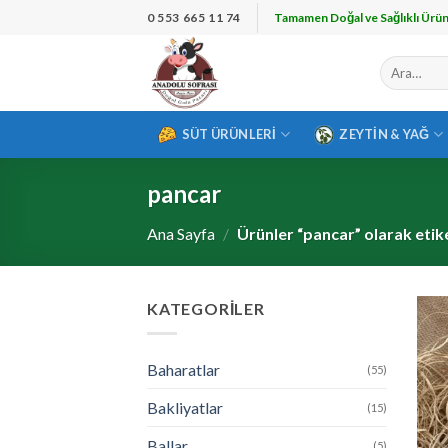
İçeriğe
0 553 665 11 74
Tamamen Doğal ve Sağlıklı Ürün
atla
Ara:
SÜT ÜRÜNLERI
ZEYTIN & YAĞ
pancar
Ana Sayfa
/
Ürünler “pancar” olarak etik
KATEGORILER
Baharatlar
(55)
Bakliyatlar
(15)
Ballar
(5)