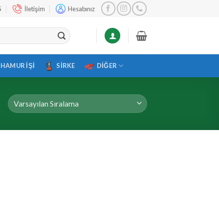
S
İletişim
Hesabınız
HAMUR İŞI
SIRKE
DIĞER