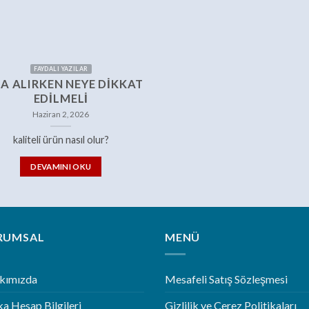
FAYDALI YAZILAR
A ALIRKEN NEYE DIKKAT
EDILMELI
Haziran 2, 2026
kaliteli ürün nasıl olur?
DEVAMINI OKU
RUMSAL
MENÜ
kımızda
Mesafeli Satış Sözleşmesi
a Hesap Bilgileri
Gizlilik ve Çerez Politikaları