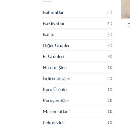
Baharatlar
(55)
Bakliyatlar
(15)
C
Ballar
(5)
Diğer Ürünler
(3)
Et Ürünleri
(2)
Hamur İşleri
(12)
İndirimdekiler
(40)
Kuru Ürünler
(16)
Kuruyemişler
(31)
Marmelatlar
(11)
Pekmezler
(10)