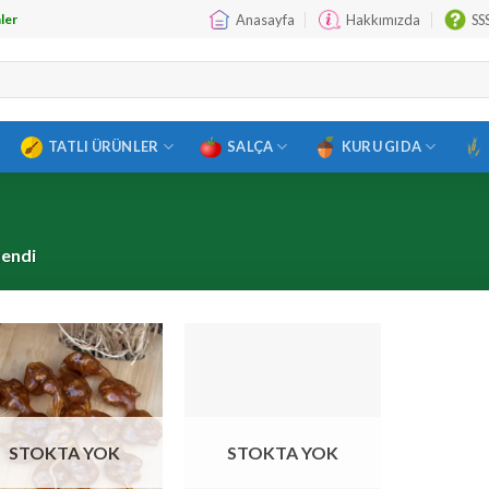
Anasayfa
Hakkımızda
SS
ler
TATLI ÜRÜNLER
SALÇA
KURU GIDA
lendi
STOKTA YOK
STOKTA YOK