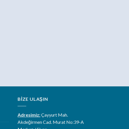
BIZE ULAŞIN
Adresimiz:
Çayyurt Mah.
Akdeğirmen Cad. Murat No:39-A