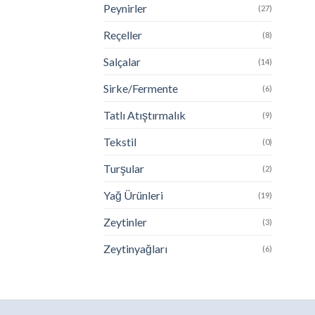
Peynirler
(27)
Reçeller
(8)
Salçalar
(14)
Sirke/Fermente
(6)
Tatlı Atıştırmalık
(9)
Tekstil
(0)
Turşular
(2)
Yağ Ürünleri
(19)
Zeytinler
(3)
Zeytinyağları
(6)