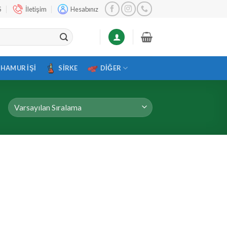
S
İletişim
Hesabınız
HAMUR İŞI
SIRKE
DIĞER