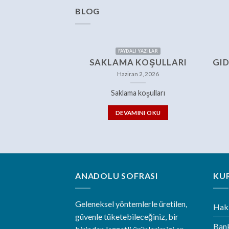
BLOG
FAYDALI YAZILAR
SAKLAMA KOŞULLARI
GID
Haziran 2, 2026
Saklama koşulları
DEVAMINI OKU
ANADOLU SOFRASI
KU
Geleneksel yöntemlerle üretilen,
Hak
güvenle tüketebileceğiniz, bir
Bank