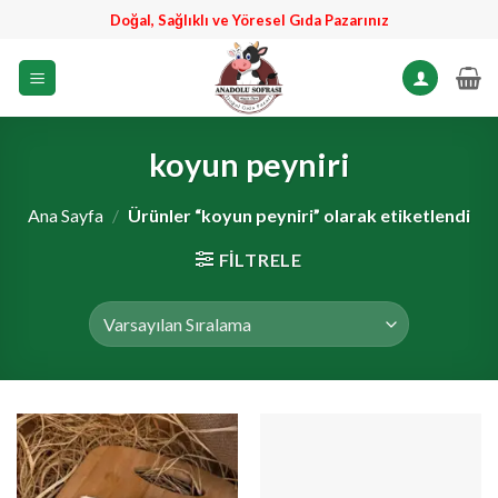
İçeriğe
Doğal, Sağlıklı ve Yöresel Gıda Pazarınız
atla
koyun peyniri
Ana Sayfa
/
Ürünler “koyun peyniri” olarak etiketlendi
FILTRELE