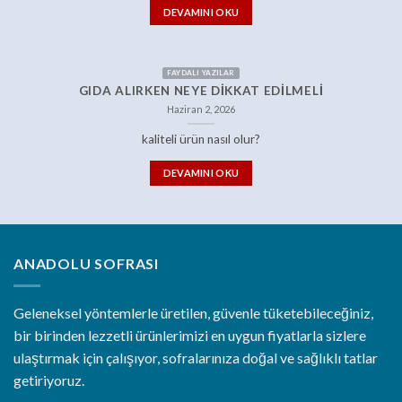
DEVAMINI OKU
FAYDALI YAZILAR
GIDA ALIRKEN NEYE DIKKAT EDILMELI
Haziran 2, 2026
kaliteli ürün nasıl olur?
DEVAMINI OKU
ANADOLU SOFRASI
Geleneksel yöntemlerle üretilen, güvenle tüketebileceğiniz,
bir birinden lezzetli ürünlerimizi en uygun fiyatlarla sizlere
ulaştırmak için çalışıyor, sofralarınıza doğal ve sağlıklı tatlar
getiriyoruz.