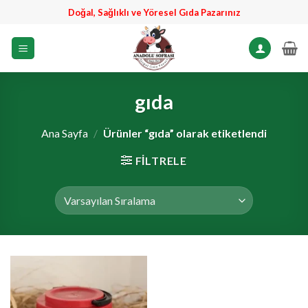
İçeriğe
Doğal, Sağlıklı ve Yöresel Gıda Pazarınız
atla
gıda
Ana Sayfa
/
Ürünler “gıda” olarak etiketlendi
FILTRELE