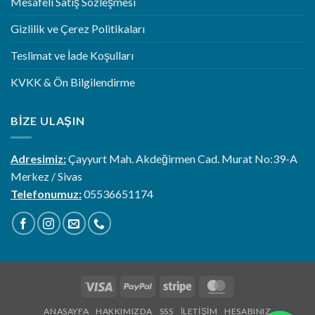
Mesafeli Satış Sözleşmesi
Gizlilik ve Çerez Politikaları
Teslimat ve İade Koşulları
KVKK & Ön Bilgilendirme
BIZE ULAŞIN
Adresimiz:
Çayyurt Mah. Akdeğirmen Cad. Murat No:39-A
Merkez / Sivas
Telefonumuz:
05536651174
Visa
PayPal
Stripe
MasterCard
ANASAYFA
HAKKIMIZDA
SSS
İLETIŞIM
HESABINIZ