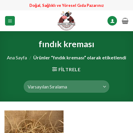
İçeriğe
Doğal, Sağlıklı ve Yöresel Gıda Pazarınız
atla
fındık kreması
Ana Sayfa
/
Ürünler “fındık kreması” olarak etiketlendi
FILTRELE