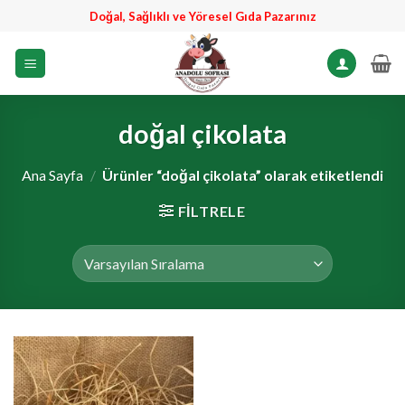
İçeriğe
Doğal, Sağlıklı ve Yöresel Gıda Pazarınız
atla
doğal çikolata
Ana Sayfa
/
Ürünler “doğal çikolata” olarak etiketlendi
FILTRELE