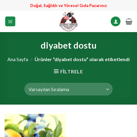
İçeriğe
Doğal, Sağlıklı ve Yöresel Gıda Pazarınız
atla
diyabet dostu
Ana Sayfa
/
Ürünler “diyabet dostu” olarak etiketlendi
FILTRELE