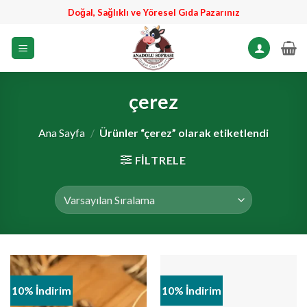
İçeriğe
Doğal, Sağlıklı ve Yöresel Gıda Pazarınız
atla
çerez
Ana Sayfa
/
Ürünler “çerez” olarak etiketlendi
FILTRELE
10% İndirim
10% İndirim