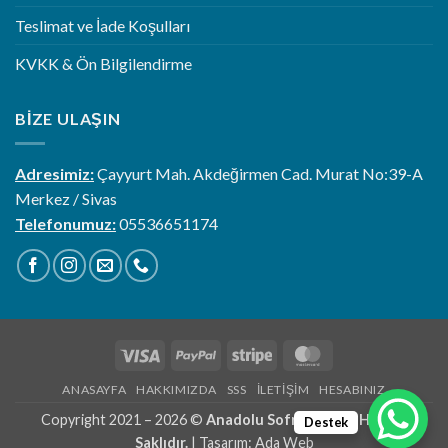
Teslimat ve İade Koşulları
KVKK & Ön Bilgilendirme
BIZE ULAŞIN
Adresimiz:
Çayyurt Mah. Akdeğirmen Cad. Murat No:39-A
Merkez / Sivas
Telefonumuz:
05536651174
Visa
PayPal
Stripe
MasterCard
ANASAYFA
HAKKIMIZDA
SSS
İLETIŞIM
HESABINIZ
Copyright 2021 – 2026 ©
Anadolu Sofrası | Tüm Hakları
Destek
Saklıdır.
| Tasarım:
Ada Web