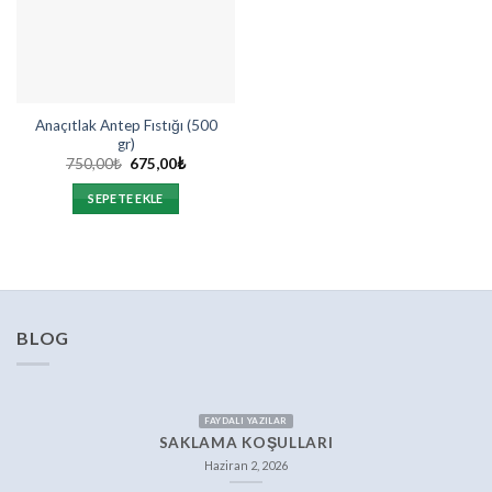
Anaçıtlak Antep Fıstığı (500
gr)
Orijinal
Şu
750,00
₺
675,00
₺
fiyat:
andaki
750,00₺.
fiyat:
SEPETE EKLE
675,00₺.
BLOG
FAYDALI YAZILAR
SAKLAMA KOŞULLARI
Haziran 2, 2026